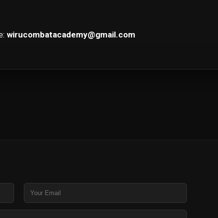
e:
wirucombatacademy@gmail.com