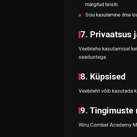
märgitud teisiti.
Sisu kasutamine ilma loa
7. Privaatsus 
Veebilehe kasutamisel ke
seadustega.
8. Küpsised
Veebileht võib kasutada 
9. Tingimuste
Wiru Combat Academy MTÜ 