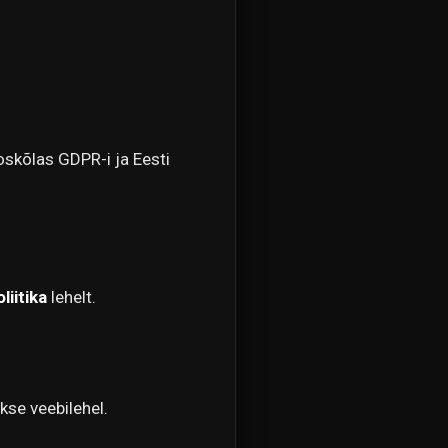
oskõlas GDPR-i ja Eesti
liitika
lehelt.
se veebilehel.