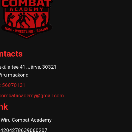
ntacts
eküla tee 41, Järve, 30321
Viru maakond
2 56870131
ucombatacademy@gmail.com
nk
Wiru Combat Academy
74204278639060207