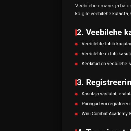
Veebilehe omanik ja hald
kõigile veebilehe külastaj
2. Veebilehe 
Veebilehte tohib kasuta
Veebilehte ei tohi kasu
Keelatud on veebilehe si
3. Registreeri
Kasutaja vastutab esita
Päringud või registreer
Wiru Combat Academy MT