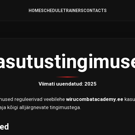
HOME
SCHEDULE
TRAINERS
CONTACTS
asutustingimus
Viimati uuendatud: 2025
mused reguleerivad veebilehe
wirucombatacademy.ee
kasu
ja kõigi alljärgnevate tingimustega.
sed