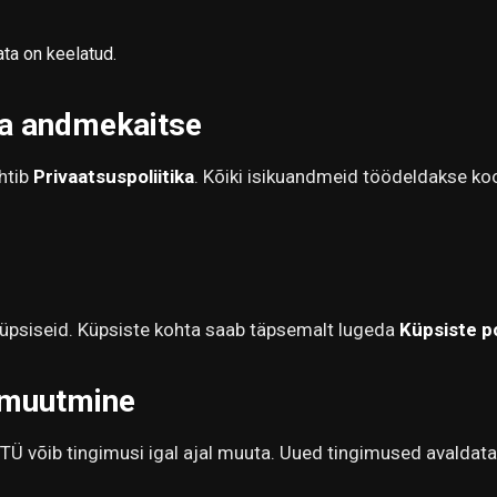
ta on keelatud.
ja andmekaitse
htib
Privaatsuspoliitika
. Kõiki isikuandmeid töödeldakse ko
küpsiseid. Küpsiste kohta saab täpsemalt lugeda
Küpsiste po
 muutmine
võib tingimusi igal ajal muuta. Uued tingimused avaldatak