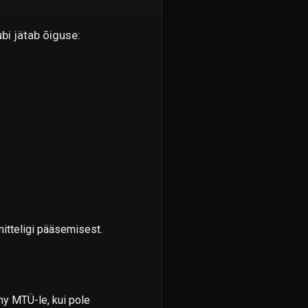
bi jätab õiguse:
mitteligi pääsemisest.
my MTÜ-le, kui pole