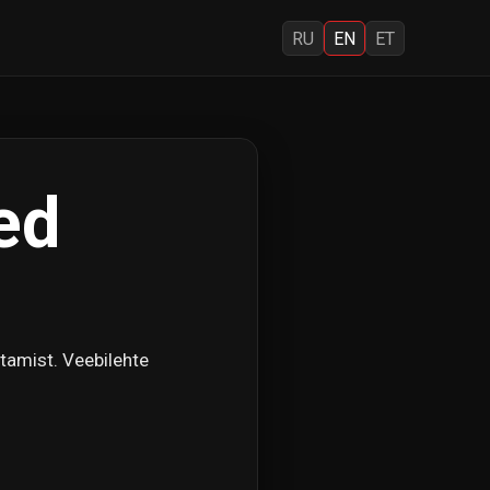
RU
EN
ET
ed
tamist. Veebilehte