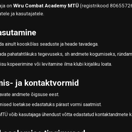
aja on
Wiru Combat Academy MTÜ
(registrikood 80655726
atele ja kasutajatele.
kasutamine
da ainult kooskõlas seaduste ja heade tavadega.
tada pahatahtlikuks tegevuseks, sh andmete kogumiseks, ründam
su kopeerimine või levitamine ilma klubi kirjaliku loata.
mis- ja kontaktvormid
tavate andmete õigsuse eest.
imised loetakse edastatuks pärast vormi saatmist.
Ü võib kasutajaga ühendust võtta edastatud kontaktandmete k