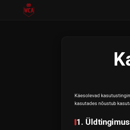
K
Käesolevad kasutustingi
kasutades nõustub kasuta
1. Üldtingimu