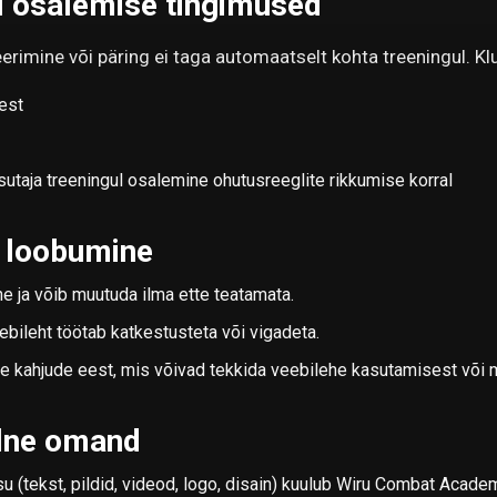
l osalemise tingimused
erimine või päring ei taga automaatselt kohta treeningul. Klu
est
utaja treeningul osalemine ohutusreeglite rikkumise korral
t loobumine
e ja võib muutuda ilma ette teatamata.
eebileht töötab katkestusteta või vigadeta.
ke kahjude eest, mis võivad tekkida veebilehe kasutamisest või 
alne omand
u (tekst, pildid, videod, logo, disain) kuulub Wiru Combat Acade