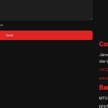
ых
Send
Co
Järv
Ida-
+37
wir
Ba
MTÜ 
EE9