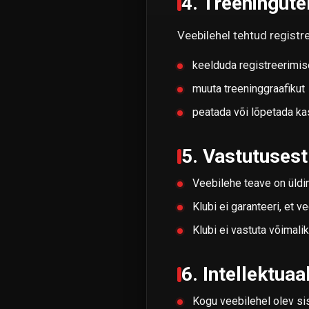
4. Treeningute
Veebilehel tehtud registre
keelduda registreerimis
muuta treeninggraafikut
peatada või lõpetada kas
5. Vastutuses
Veebilehe teave on üldin
Klubi ei garanteeri, et v
Klubi ei vastuta võimali
6. Intellektua
Kogu veebilehel olev sis