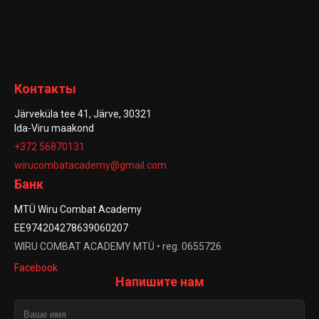
Контакты
Järveküla tee 41, Järve, 30321
Ida-Viru maakond
+372 56870131
wirucombatacademy@gmail.com
Банк
MTÜ Wiru Combat Academy
EE974204278639060207
WIRU COMBAT ACADEMY MTÜ • reg. 0655726
Facebook
Напишите нам