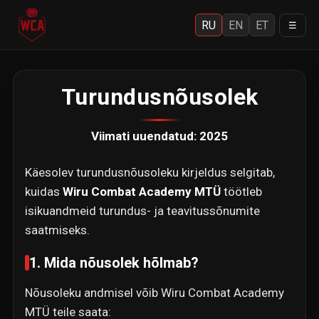
RU
EN
ET
☰
Turundusnõusolek
Viimati uuendatud: 2025
Käesolev turundusnõusoleku kirjeldus selgitab,
kuidas
Wiru Combat Academy MTÜ
töötleb
isikuandmeid turundus- ja teavitussõnumite
saatmiseks.
1. Mida nõusolek hõlmab?
Nõusoleku andmisel võib Wiru Combat Academy
MTÜ teile saata: