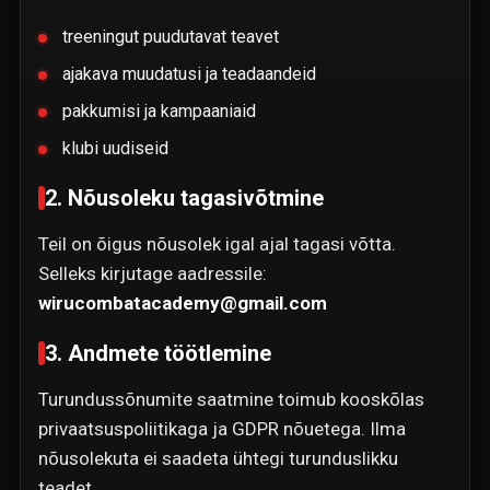
treeningut puudutavat teavet
ajakava muudatusi ja teadaandeid
pakkumisi ja kampaaniaid
klubi uudiseid
2. Nõusoleku tagasivõtmine
Teil on õigus nõusolek igal ajal tagasi võtta.
Selleks kirjutage aadressile:
wirucombatacademy@gmail.com
3. Andmete töötlemine
Turundussõnumite saatmine toimub kooskõlas
privaatsuspoliitikaga ja GDPR nõuetega. Ilma
nõusolekuta ei saadeta ühtegi turunduslikku
teadet.